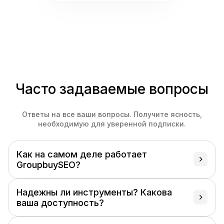
Часто задаваемые вопросы
Ответы на все ваши вопросы. Получите ясность,
необходимую для уверенной подписки.
Как на самом деле работает
GroupbuySEO?
GroupbuySEO предоставляет общий доступ к
Надежны ли инструменты? Какова
премиум SEO- и маркетинговым инструментам через
ваша доступность?
нашу облачную платформу. После подписки вы
получаете мгновенный доступ к 100+ инструментам
Да! Мы гарантируем аптайм 99,9% для всех наших