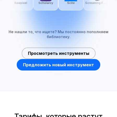
Rawpixel
Scholarcy
Scite
Screaming Frog SEO Spider
S
Не нашли то, что ищете? Мы постоянно пополняем
библиотеку.
Просмотреть инструменты
Предложить новый инструмент
Тарифы, которые растут