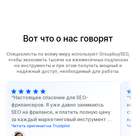
Вот что о нас говорят
Специалисты по всему миру используют GroupbuySEO,
чтобы экономить тысячи на ежемесячных подписках
на инструменты и при этом получать мощный и
надёжный доступ, необходимый для работы.
Настоящее спасение для SEO-
Мо
фрилансеров. Я уже давно занимаюсь
иск
SEO на фрилансе, и платить полную цену
сту
за каждый маркетинговый инструмент —
кри
Читать оригинал на Trustpilot
Чита
это просто убивало мою маржу. Но и
поп
отказаться от них нельзя: без
Gro