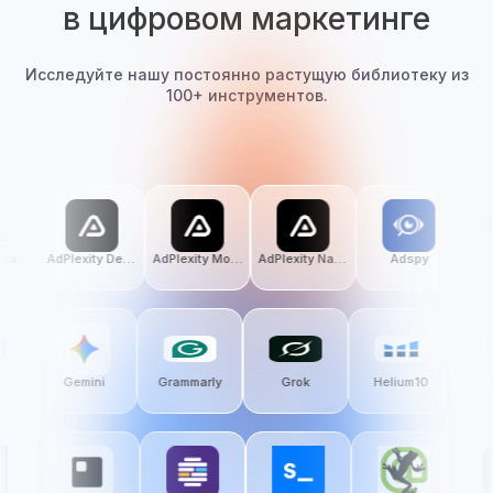
в цифровом маркетинге
Исследуйте нашу постоянно растущую библиотеку из
100+ инструментов.
ia
AdPlexity Desktop
AdPlexity Mobile
AdPlexity Native
Adspy
k
Gemini
Grammarly
Grok
Helium10