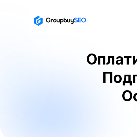
Оплати
Подп
О