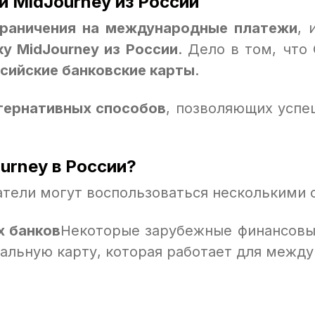
 MidJourney из России
граничения на международные платежи
, 
у MidJourney из России
. Дело в том, что
сийские банковские карты
.
тернативных способов
, позволяющих успе
urney в России?
атели могут воспользоваться несколькими
х банков
Некоторые зарубежные финансовы
уальную карту, которая работает для межд