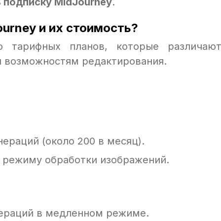
 подписку MidJourney
.
ourney и их стоимость?
ко тарифных планов, которые различаю
и возможностям редактирования.
ераций (около 200 в месяц).
 режиму обработки изображений.
ераций в медленном режиме.