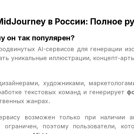
idJourney в России: Полное р
му он так популярен?
родвинутых AI-сервисов для генерации из
ать уникальные иллюстрации, концепт-арты
дизайнерами, художниками, маркетологами
работке текстовых команд и генерирует
ф
твенных жанрах.
ервису возможен только при наличии 
 ограничен, поэтому пользователи, кот