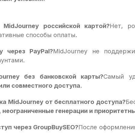
 MidJourney российской картой?
Нет, р
ативные способы оплаты.
 через PayPal?
MidJourney не поддержи
аунтами.
ourney без банковской карты?
Самый у
или совместного доступа
.
ка MidJourney от бесплатного доступа?
Бе
, неограниченные генерации и приоритетн
ступ через GroupBuySEO?
После оформления