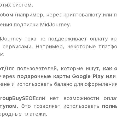
этих систем.
обом (например, через криптовалюту или п
ения подписки MidJourney.
dJourney пока не поддерживает оплату к
и сервисами. Например, некоторые плат
к.
рт
Для пользователей, которые ищут,
как 
 через
подарочные карты Google Play или
ране и использовать баланс для оформления
roupBuySEO
Если нет возможности опла
тупом
. Это позволяет использовать
полн
ародные платежи.