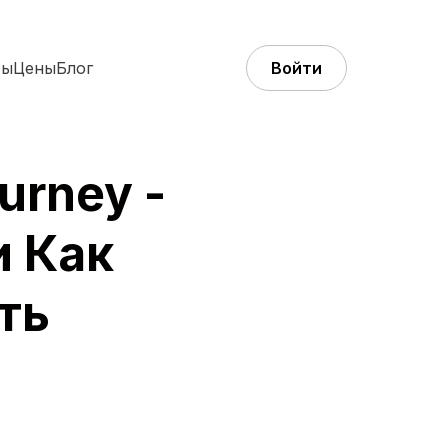
ты
Цены
Блог
Войти
urney -
и Как
ть