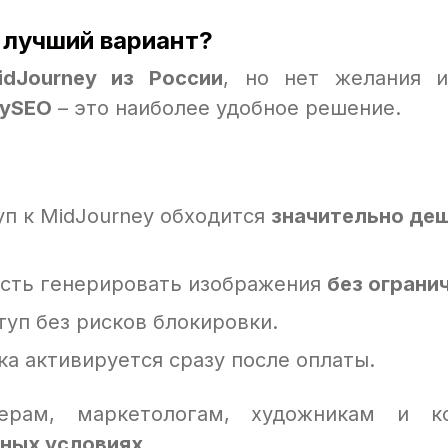
 лучший вариант?
idJourney из России
, но нет желания и
uySEO
– это наиболее удобное решение.
уп к MidJourney обходится
значительно де
сть генерировать изображения
без ограни
туп без рисков блокировки.
ка активируется сразу после оплаты.
ерам, маркетологам, художникам и ко
дных условиях
.