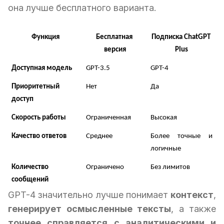
она лучше бесплатного варианта.
Функция
Бесплатная 
Подписка ChatGPT 
версия
Plus
Доступная модель
GPT-3.5
GPT-4
Приоритетный 
Нет
Да
доступ
Скорость работы
Ограниченная
Высокая
Качество ответов
Среднее
Более точные и 
логичные
Количество 
Ограничено
Без лимитов
сообщений
GPT-4 значительно лучше понимает
контекст
,
генерирует осмысленные тексты
, а также
точнее справляется с аналитическими и