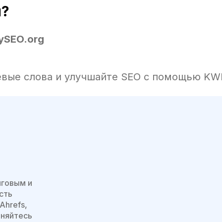
я?
ySEO.org
вые слова и улучшайте SEO с помощью KWF
нговым и
сть
Ahrefs,
иняйтесь