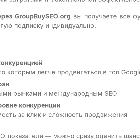
ерез GroupBuySEO.org
вы получаете все ф
огую подписку индивидуально.
конкуренцией
о которым легче продвигаться в топ Googl
ран
ными рынками и международным SEO
ровне конкуренции
мость за клик и сложность продвижения
EO-показатели — можно сразу оценить шанс