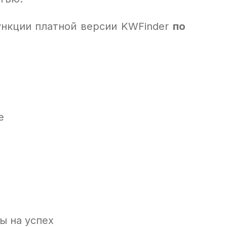
ункции платной версии KWFinder
по
e
ы на успех