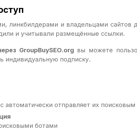
доступ
и, линкбилдерами и владельцами сайтов дл
одили и учитывали размещённые ссылки.
через GroupBuySEO.org
вы можете пользова
ть индивидуальную подписку.
с автоматически отправляет их поисковым
ация
поисковыми ботами