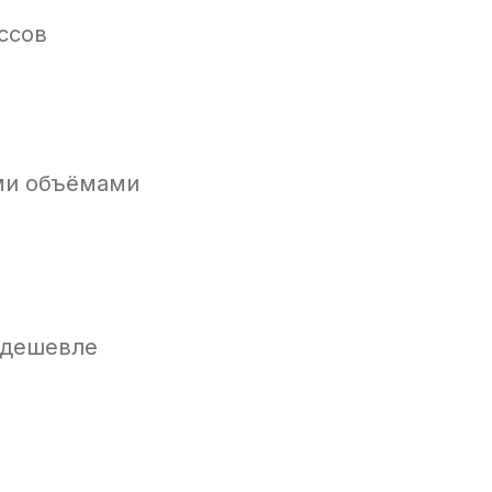
ссов
ими объёмами
 дешевле