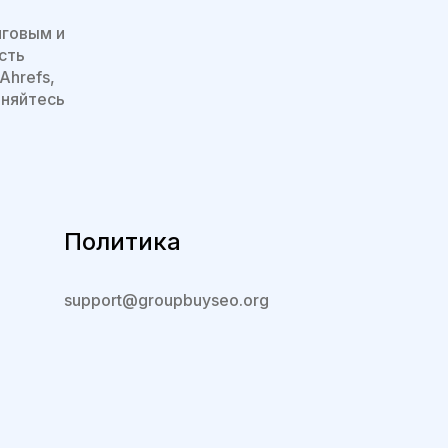
нговым и
сть
Ahrefs,
иняйтесь
Политика
support@groupbuyseo.org