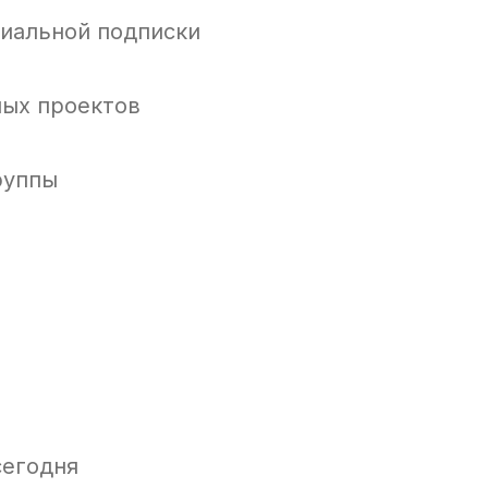
циальной подписки
ных проектов
руппы
сегодня