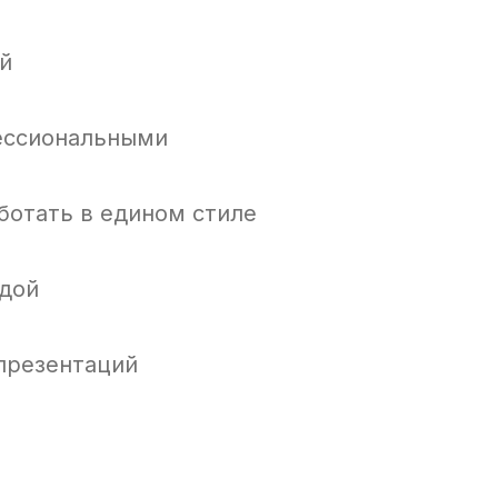
й
фессиональными
ботать в едином стиле
ндой
 презентаций