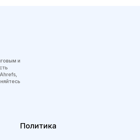
нговым и
сть
Ahrefs,
иняйтесь
Политика